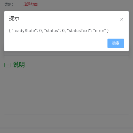
类别：
旅游地图
作者：
寰宇天涯
提示
来源：
网上收集
{ "readyState": 0, "status": 0, "statusText": "error" }
属性：
地图属性：
地图类型-交通线路图
确定
说明
说明