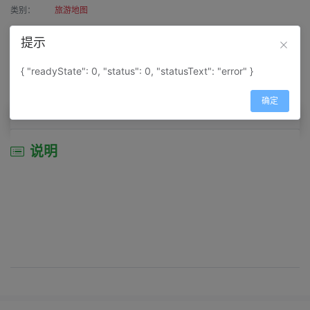
类别：
旅游地图
作者：
寰宇天涯
提示
来源：
网上收集
{ "readyState": 0, "status": 0, "statusText": "error" }
属性：
地图属性：
地图类型-交通线路图
确定
说明
说明