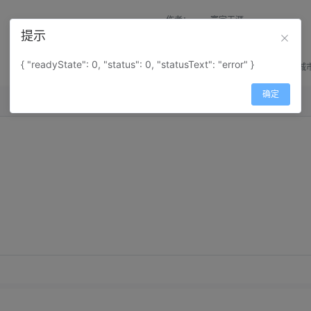
作者：
寰宇天涯
提示
来源：
网上收集
{ "readyState": 0, "status": 0, "statusText": "error" }
属性：
地图属性：
地图类型-城
确定