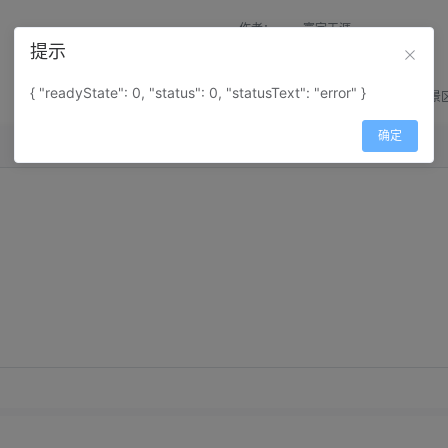
作者：
寰宇天涯
提示
来源：
网上收集
{ "readyState": 0, "status": 0, "statusText": "error" }
属性：
地图属性：
地图类型-景
确定