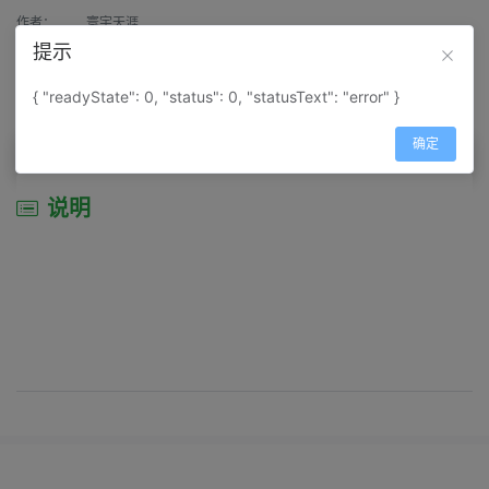
作者：
寰宇天涯
提示
来源：
网上收集
{ "readyState": 0, "status": 0, "statusText": "error" }
属性：
地图属性：
地图类型-景区导游图
确定
说明
说明