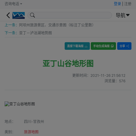
咨询电话
登录
|
注册
导航
上一条：
阿坝州旅游景区、交通示意图（标注了公里数）
下一条：
亚丁－泸沽湖地势图
直接下载海报
手动生成海报
分享
亚丁山谷地形图
更新时间：
2021-11-26 21:56:12
浏览量：
576
地点：
四川-甘孜州
类别：
旅游地图