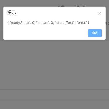
作者：
寰宇天涯
提示
来源：
网上收集
{ "readyState": 0, "status": 0, "statusText": "error" }
属性：
地图属性：
地图类型-综
确定