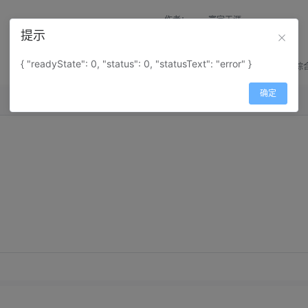
作者：
寰宇天涯
提示
来源：
网上收集
{ "readyState": 0, "status": 0, "statusText": "error" }
属性：
地图属性：
地图类型-综
确定