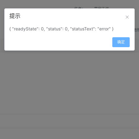
作者：
寰宇天涯
提示
来源：
网上收集
{ "readyState": 0, "status": 0, "statusText": "error" }
属性：
地图属性：
地图类型-地
确定