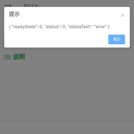
作者：
寰宇天涯
提示
来源：
网上收集
{ "readyState": 0, "status": 0, "statusText": "error" }
属性：
地图属性：
地图类型-综合性地图
确定
说明
说明