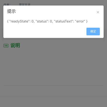
作者：
寰宇天涯
提示
来源：
网上收集
{ "readyState": 0, "status": 0, "statusText": "error" }
属性：
地图属性：
地图类型-综合性地图
确定
说明
说明