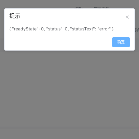
作者：
寰宇天涯
提示
来源：
网上收集
{ "readyState": 0, "status": 0, "statusText": "error" }
属性：
地图属性：
地图类型-综
确定