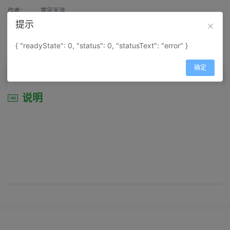
作者：
寰宇天涯
提示
来源：
网上收集
{ "readyState": 0, "status": 0, "statusText": "error" }
属性：
地图属性：
地图类型-综合性地图
确定
说明
说明