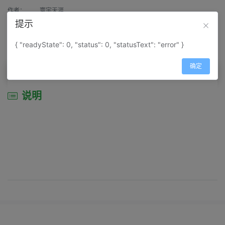
作者：
寰宇天涯
提示
来源：
网上收集
{ "readyState": 0, "status": 0, "statusText": "error" }
属性：
地图属性：
地图类型-综合性地图
确定
说明
说明