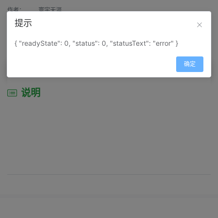
作者：
寰宇天涯
提示
来源：
网上收集
{ "readyState": 0, "status": 0, "statusText": "error" }
属性：
地图属性：
地图类型-综合性地图
确定
说明
说明