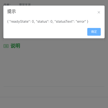
作者：
寰宇天涯
提示
来源：
网上收集
{ "readyState": 0, "status": 0, "statusText": "error" }
属性：
地图属性：
地图类型-综合性地图
确定
说明
说明