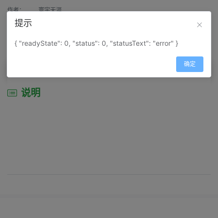
作者：
寰宇天涯
提示
来源：
网上收集
{ "readyState": 0, "status": 0, "statusText": "error" }
属性：
地图属性：
地图类型-行政区划图
确定
说明
说明