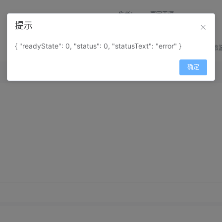
作者：
寰宇天涯
提示
来源：
网上收集
{ "readyState": 0, "status": 0, "statusText": "error" }
属性：
地图属性：
地图类型-旅
确定