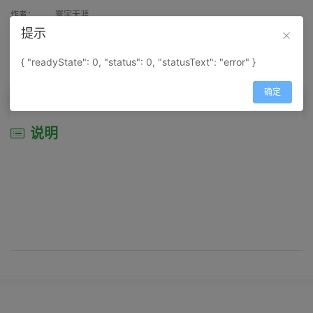
作者：
寰宇天涯
提示
来源：
网上收集
{ "readyState": 0, "status": 0, "statusText": "error" }
属性：
地图属性：
地图类型-旅游资源分布图
确定
说明
说明