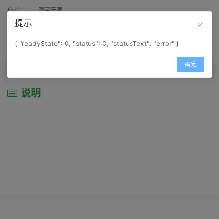
作者：
寰宇天涯
提示
来源：
网上收集
{ "readyState": 0, "status": 0, "statusText": "error" }
属性：
地图属性：
地图类型-综合性地图
确定
说明
说明