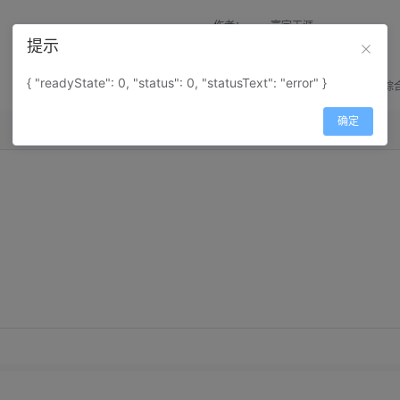
作者：
寰宇天涯
提示
来源：
网上收集
{ "readyState": 0, "status": 0, "statusText": "error" }
属性：
地图属性：
地图类型-综
确定