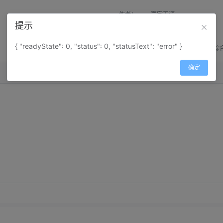
作者：
寰宇天涯
提示
来源：
网上收集
{ "readyState": 0, "status": 0, "statusText": "error" }
属性：
地图属性：
地图类型-综
确定