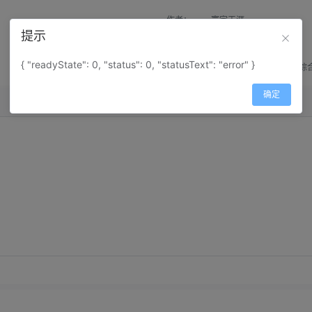
作者：
寰宇天涯
提示
来源：
网上收集
{ "readyState": 0, "status": 0, "statusText": "error" }
属性：
地图属性：
地图类型-综
确定