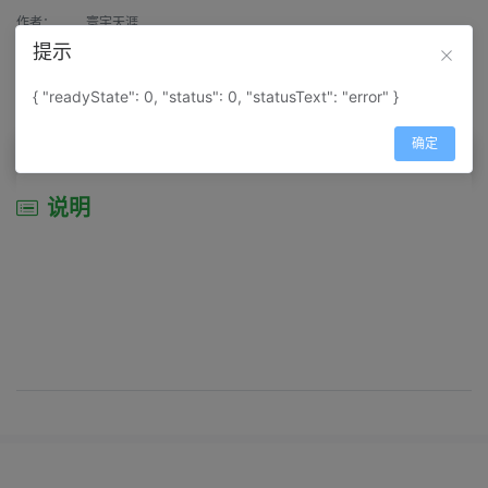
作者：
寰宇天涯
提示
来源：
网上收集
{ "readyState": 0, "status": 0, "statusText": "error" }
属性：
地图属性：
地图类型-综合性地图
确定
说明
说明