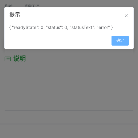
作者：
寰宇天涯
提示
来源：
网上收集
{ "readyState": 0, "status": 0, "statusText": "error" }
属性：
地图属性：
地图类型-景区导游图
确定
说明
说明