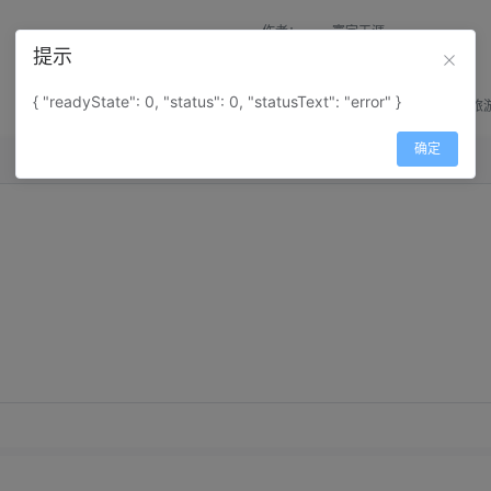
作者：
寰宇天涯
提示
来源：
网上收集
{ "readyState": 0, "status": 0, "statusText": "error" }
属性：
地图属性：
地图类型-旅
确定