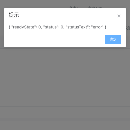
作者：
寰宇天涯
提示
来源：
网上收集
{ "readyState": 0, "status": 0, "statusText": "error" }
属性：
地图属性：
地图类型-交
确定