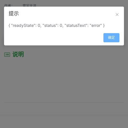
作者：
寰宇天涯
提示
来源：
网上收集
{ "readyState": 0, "status": 0, "statusText": "error" }
属性：
地图属性：
地图类型-交通线路图
确定
说明
说明