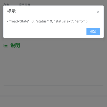
作者：
寰宇天涯
提示
来源：
网上收集
{ "readyState": 0, "status": 0, "statusText": "error" }
属性：
地图属性：
地图类型-交通线路图
确定
说明
说明