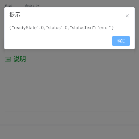
作者：
寰宇天涯
提示
来源：
网上收集
{ "readyState": 0, "status": 0, "statusText": "error" }
属性：
地图属性：
地图类型-交通线路图
确定
说明
说明