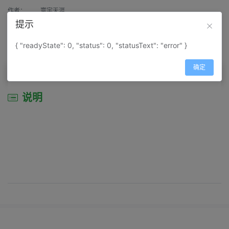
作者：
寰宇天涯
提示
来源：
网上收集
{ "readyState": 0, "status": 0, "statusText": "error" }
属性：
地图属性：
地图类型-交通线路图
确定
说明
说明