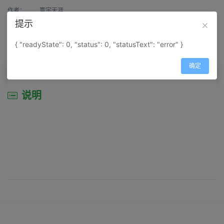
作者：
寰宇天涯
提示
来源：
网上收集
{ "readyState": 0, "status": 0, "statusText": "error" }
属性：
地图属性：
地图类型-行政区划图
确定
说明
说明