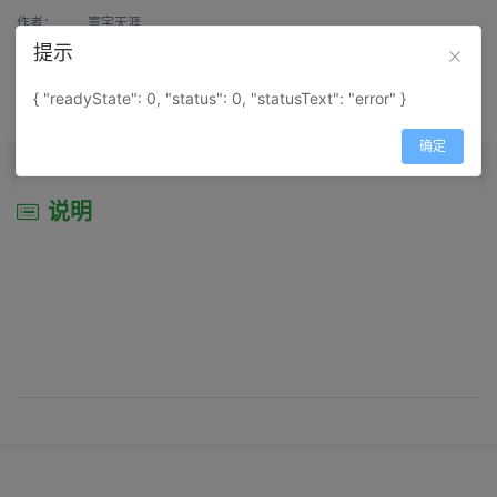
作者：
寰宇天涯
提示
来源：
网上收集
{ "readyState": 0, "status": 0, "statusText": "error" }
属性：
地图属性：
地图类型-行政区划图
确定
说明
说明