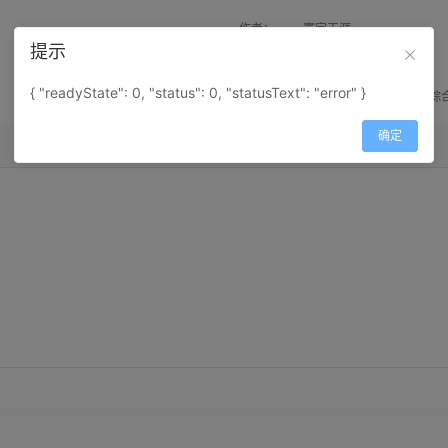
作者：
寰宇天涯
提示
来源：
网上收集
{ "readyState": 0, "status": 0, "statusText": "error" }
属性：
地图属性：
地图类型-综
确定