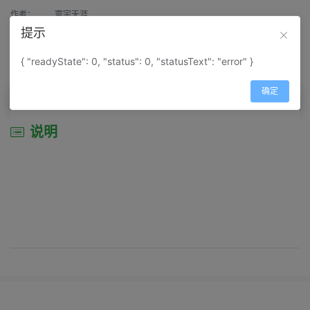
作者：
寰宇天涯
提示
来源：
网上收集
{ "readyState": 0, "status": 0, "statusText": "error" }
属性：
地图属性：
地图类型-景区导游图
确定
说明
说明