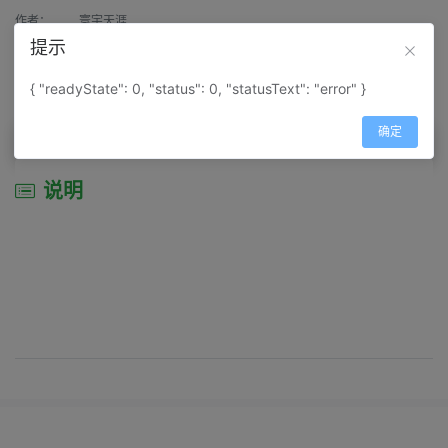
作者：
寰宇天涯
提示
来源：
网上收集
{ "readyState": 0, "status": 0, "statusText": "error" }
属性：
地图属性：
地图类型-景区导游图
确定
说明
说明