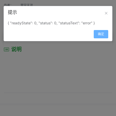
作者：
寰宇天涯
提示
来源：
网上收集
{ "readyState": 0, "status": 0, "statusText": "error" }
属性：
地图属性：
地图类型-景区导游图
确定
说明
说明