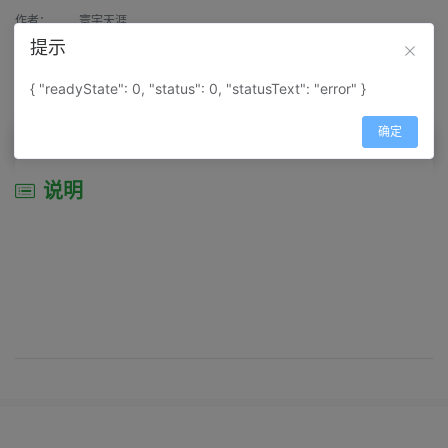
作者：
寰宇天涯
提示
来源：
网上收集
{ "readyState": 0, "status": 0, "statusText": "error" }
属性：
地图属性：
地图类型-景区导游图
确定
说明
说明