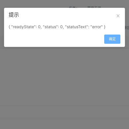
作者：
寰宇天涯
提示
来源：
网上收集
{ "readyState": 0, "status": 0, "statusText": "error" }
属性：
地图属性：
地图类型-景
确定