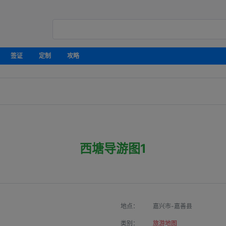
签证
定制
攻略
西塘导游图1
地点：
嘉兴市-嘉善县
类别：
旅游地图