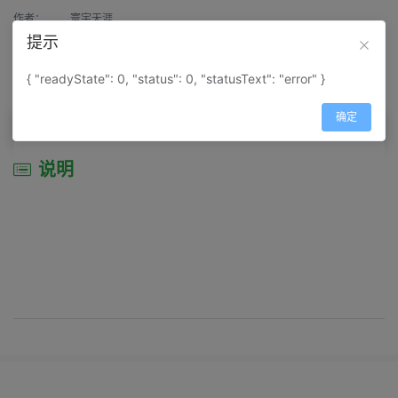
作者：
寰宇天涯
提示
来源：
网上收集
{ "readyState": 0, "status": 0, "statusText": "error" }
属性：
地图属性：
地图类型-景区导游图
确定
说明
说明