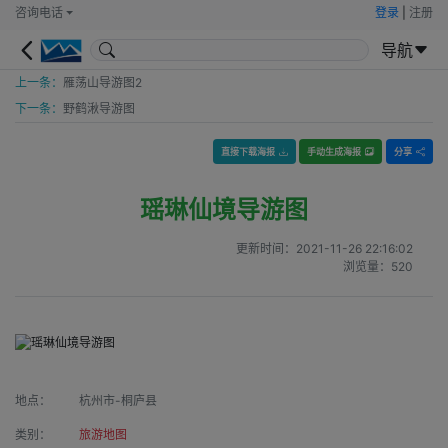
咨询电话
登录
|
注册
导航
上一条：
雁荡山导游图2
下一条：
野鹤湫导游图
直接下载海报
手动生成海报
分享
瑶琳仙境导游图
更新时间：
2021-11-26 22:16:02
浏览量：
520
地点：
杭州市-桐庐县
类别：
旅游地图