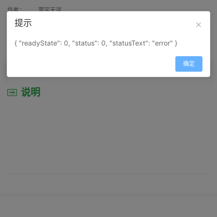
作者：
寰宇天涯
提示
来源：
网上收集
{ "readyState": 0, "status": 0, "statusText": "error" }
属性：
地图属性：
地图类型-景区导游图
确定
说明
说明