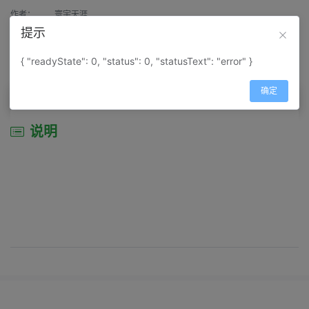
作者：
寰宇天涯
提示
来源：
网上收集
{ "readyState": 0, "status": 0, "statusText": "error" }
属性：
地图属性：
地图类型-景区导游图
确定
说明
说明