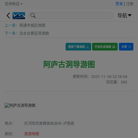
咨询电话
登录
|
注册
导航
上一条：
昭通市城区地图
下一条：
白水台景区导游图
直接下载海报
手动生成海报
分享
阿庐古洞导游图
更新时间：
2021-11-26 22:16:48
浏览量：
595
地点：
红河哈尼族彝族自治州-泸西县
类别：
旅游地图