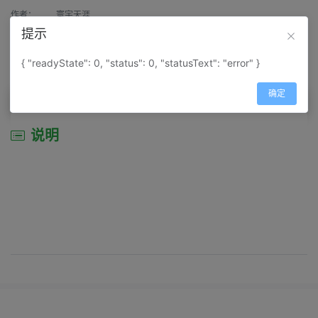
作者：
寰宇天涯
提示
来源：
网上收集
{ "readyState": 0, "status": 0, "statusText": "error" }
属性：
地图属性：
地图类型-景区导游图
确定
说明
说明