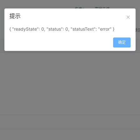
作者：
寰宇天涯
提示
来源：
网上收集
{ "readyState": 0, "status": 0, "statusText": "error" }
属性：
地图属性：
地图类型-景
确定