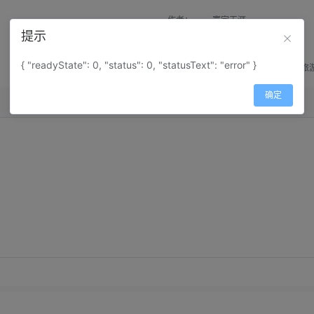
作者：
寰宇天涯
提示
来源：
网上收集
{ "readyState": 0, "status": 0, "statusText": "error" }
属性：
地图属性：
地图类型-旅
确定