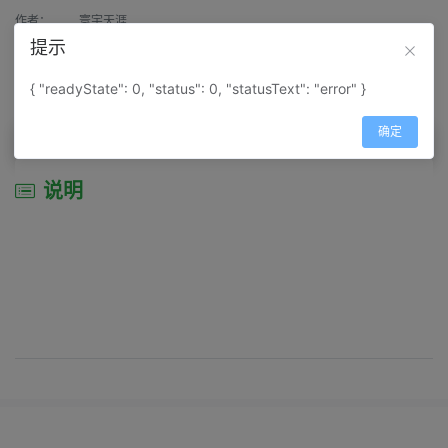
作者：
寰宇天涯
提示
来源：
网上收集
{ "readyState": 0, "status": 0, "statusText": "error" }
属性：
地图属性：
地图类型-景区导游图
确定
说明
说明