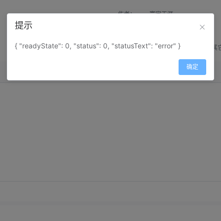
作者：
寰宇天涯
提示
来源：
网上收集
{ "readyState": 0, "status": 0, "statusText": "error" }
属性：
地图属性：
地图类型-其
确定