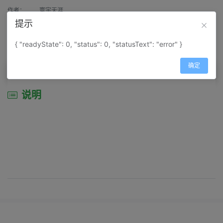
作者：
寰宇天涯
提示
来源：
网上收集
{ "readyState": 0, "status": 0, "statusText": "error" }
属性：
地图属性：
地图类型-景区导游图
确定
说明
说明