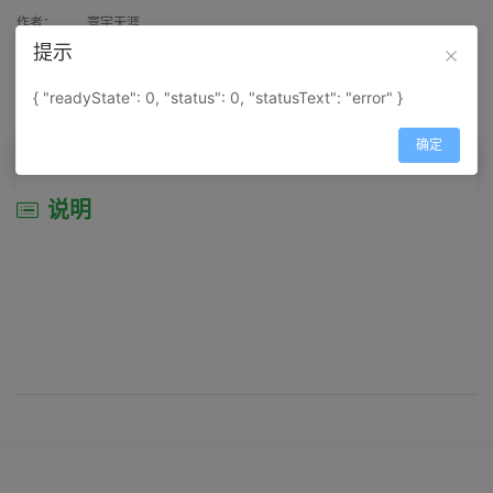
作者：
寰宇天涯
提示
来源：
网上收集
{ "readyState": 0, "status": 0, "statusText": "error" }
属性：
地图属性：
地图类型-城市城区图
确定
说明
说明