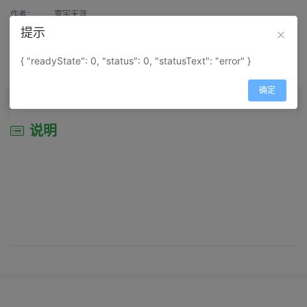
作者：
寰宇天涯
提示
来源：
网上收集
{ "readyState": 0, "status": 0, "statusText": "error" }
属性：
地图属性：
地图类型-城市城区图
确定
说明
说明